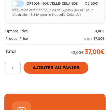
OPTION NOUVELLE-ZÉLANDE
(15,00€)
Traduction certifiée pour les deux pays (NAATI pour
l'Australie + NZTA pour la Nouvelle-Zélande)
Options Price
0,00
€
Product Price
37,00
€
42,00€
37,00
€
Total
42,00€
AJOUTER AU PANIER
quantité
de
Traduction
NAATI
–
Permis
de
conduire