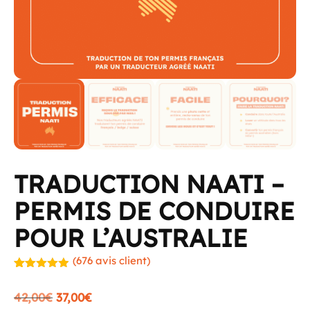
TRADUCTION NAATI –
PERMIS DE CONDUIRE
POUR L’AUSTRALIE
(
676
avis client)
Noté
675
4.90
sur 5
Le
Le
42,00
€
37,00
€
basé sur
notations