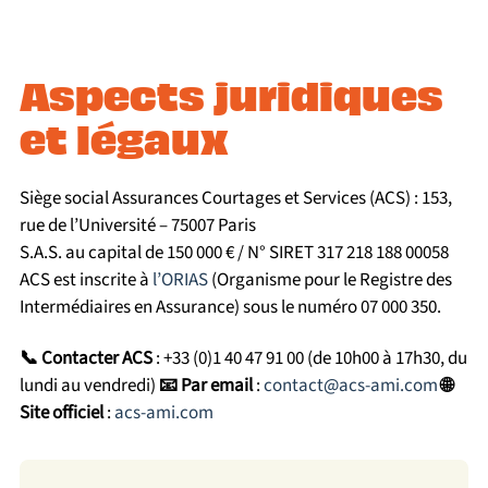
modérateur. À lire :
La CFE détaillée
.
formule Globe Traveller pour toute souscription de 3
personnes ou plus d’une même famille. Cette
réduction s’applique sans code promo à saisir,
Aspects juridiques
directement lors de la souscription en ligne, dès l’ajout
et légaux
du 3ᵉ assuré de la famille. C’est l’un des meilleurs bons
plans assurance voyage pour les familles partant
ensemble : vacances, expatriation, séjour à l’étranger.
Siège social Assurances Courtages et Services (ACS) : 153,
⚠️ Attention : la remise ne concerne pas les formules
rue de l’Université – 75007 Paris
Globe Partner (PVT/étudiants) ni ACS Monde Expat.
S.A.S. au capital de 150 000 € / N° SIRET 317 218 188 00058
ACS est inscrite à
l’ORIAS
(Organisme pour le Registre des
Intermédiaires en Assurance) sous le numéro 07 000 350.
📞 Contacter ACS
: +33 (0)1 40 47 91 00 (de 10h00 à 17h30, du
lundi au vendredi)
📧 Par email
:
contact@acs-ami.com
🌐
Site officiel
:
acs-ami.com