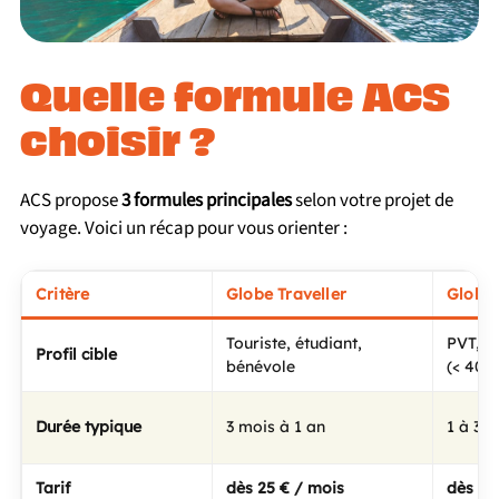
Quelle formule ACS
choisir ?
ACS propose
3 formules principales
selon votre projet de
voyage. Voici un récap pour vous orienter :
Critère
Globe Traveller
Globe 
Touriste, étudiant,
PVT, ét
Profil cible
bénévole
(< 40 a
Durée typique
3 mois à 1 an
1 à 3 a
Tarif
dès 25 € / mois
dès 15