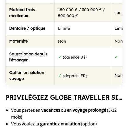
Plafond frais
150 000 € / 300 000 € /
sans f
médicaux
500 000 €
Dentaire / optique
Limité
Limité
Maternité
Non
Non
Souscription depuis
✓
✓
(carence 8 j)
l’étranger
Option annulation
✓
Non
(départs FR)
voyage
PRIVILÉGIEZ GLOBE TRAVELLER SI…
Vous partez en
vacances
ou en
voyage prolongé
(3-12
mois)
Vous voulez la
garantie annulation
(option)