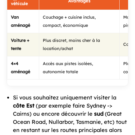
Avantages
véhicule
Van
Couchage + cuisine inclus,
Moins
aménagé
compact, économique
piste
Voiture +
Plus discret, moins cher à la
Confo
tente
location/achat
4×4
Accès aux pistes isolées,
Plus 
aménagé
autonomie totale
cons
Si vous souhaitez uniquement visiter la
côte Est
(par exemple faire Sydney ->
Cairns) ou encore découvrir le
sud
(Great
Ocean Road, Nullarbor, Tasmanie, etc) tout
en restant sur les routes principales alors