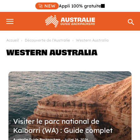
🚀 NEW
Appli 100% gratuite
Accueil
Découverte de l'Australie
Western Australia
WESTERN AUSTRALIA
Visiter le parc national de
Kalbarri (WA) : Guide complet
Australie Guide Backpackers
-
juillet 26, 2026