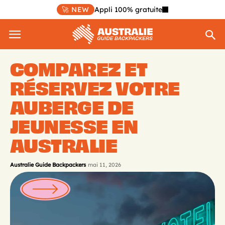
🚀 NEW
Appli 100% gratuite
COMPAREZ ET
RÉSERVEZ VOTRE
AUBERGE DE
JEUNESSE EN
AUSTRALIE
Australie Guide Backpackers
mai 11, 2026