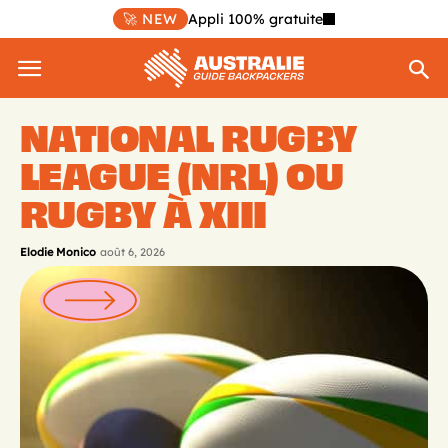
🚀 NEW
Appli 100% gratuite
NATIONAL RUGBY
LEAGUE (NRL) OU
RUGBY À XIII
Elodie Monico
août 6, 2026