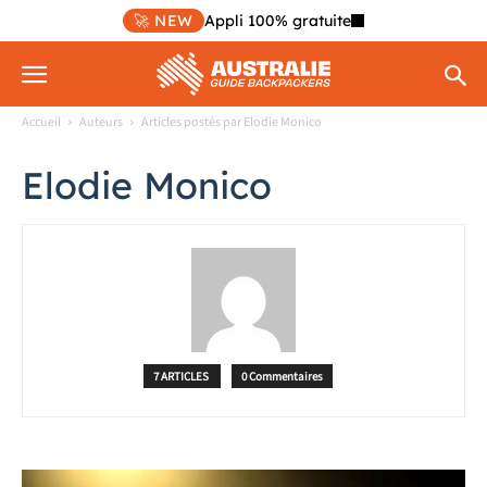
🚀 NEW
Appli 100% gratuite
Accueil
Auteurs
Articles postés par Elodie Monico
Elodie Monico
7 ARTICLES
0 Commentaires