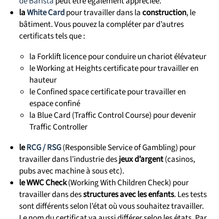
de Barista
peut être également appréciée.
la
White Card
pour travailler dans la
construction
, le
bâtiment. Vous pouvez la compléter par d’autres
certificats tels que :
la Forklift licence pour conduire un chariot élévateur
le Working at Heights certificate pour travailler en
hauteur
le Confined space certificate pour travailler en
espace confiné
la Blue Card (Traffic Control Course) pour devenir
Traffic Controller
le
RCG / RSG
(Responsible Service of Gambling) pour
travailler dans l’industrie des
jeux d’argent
(casinos,
pubs avec machine à sous etc).
le WWC Check
(Working With Children Check) pour
travailler dans des
structures avec les enfants
. Les tests
sont différents selon l’état où vous souhaitez travailler.
Le nom du certificat va aussi différer selon les états. Par