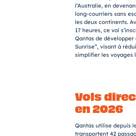
l’Australie, en devenant
long-courriers sans es
les deux continents. A
17 heures, ce vol s’insc
Qantas de développer 
Sunrise”, visant à rédui
simplifier les voyages
Vols direc
en 2026
Qantas utilise depuis l
transportent 42 passag