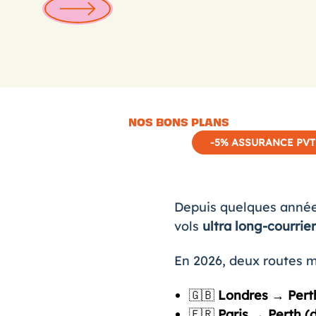
NOS BONS PLANS
-5% ASSURANCE PVT
Depuis quelques années,
vols
ultra long-courrie
En 2026, deux routes m
🇬🇧
Londres → Perth
🇫🇷
Paris → Perth (d