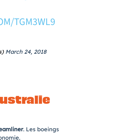
COM/TGM3WL9
s)
March 24, 2018
Australie
eamliner
. Les boeings
conomie.