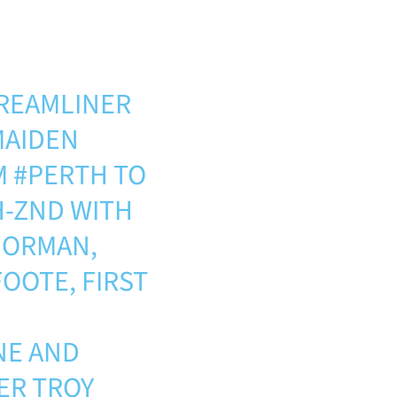
REAMLINER
MAIDEN
M
#PERTH
TO
H-ZND WITH
 NORMAN,
FOOTE, FIRST
E AND
ER TROY