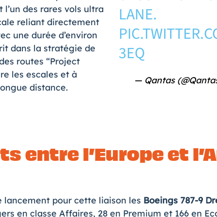
 l’un des rares vols ultra
LANE.
cale reliant directement
PIC.TWITTER.
vec une durée d’environ
3EQ
rit dans la stratégie de
des routes “Project
re les escales et à
— Qantas (@Qanta
 longue distance.
ts entre l’Europe et l’
e lancement pour cette liaison les
Boeings 787-9 Dr
ers en classe Affaires, 28 en Premium et 166 en E