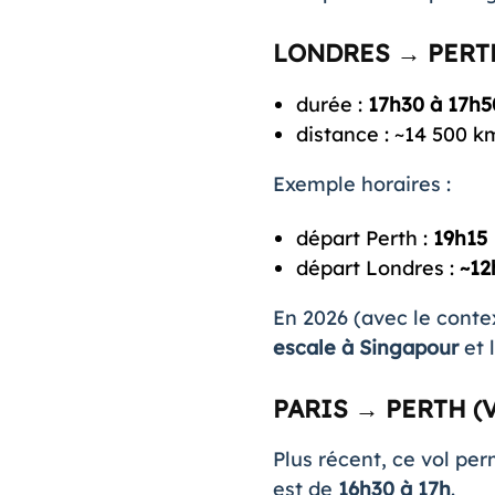
LONDRES → PERTH
durée :
17h30 à 17h5
distance : ~14 500 k
Exemple horaires :
départ Perth :
19h15
départ Londres :
~12
En 2026 (avec le conte
escale à Singapour
et 
PARIS → PERTH (
Plus récent, ce vol per
est de
16h30 à 17h
.