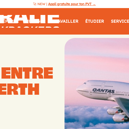
🚀 NEW |
Appli gratuite pour ton PVT →
Australie
RÉPARER
VOYAGER
TRAVAILLER
ÉTUDIER
SERVIC
Guide
Backpackers
 ENTRE
PERTH