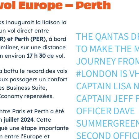
vol Europe – Perth
s inaugurait la liaison la
un vol direct entre
THE QANTAS D
) et Perth (PER)
, à bord
TO MAKE THE 
mliner, sur une distance
en environ
17 h 30
de vol.
JOURNEY FRO
#LONDON
IS V
a battu le record des vols
 aux passagers un confort
CAPTAIN LISA
es Business Suite,
CAPTAIN JEFF 
Economy repensées.
OFFICER DAVE
ntre Paris et Perth a été
en
juillet 2024
. Cette
SUMMERGREEN
rqué une étape importante
SECOND OFFIC
n entre l’Europe et