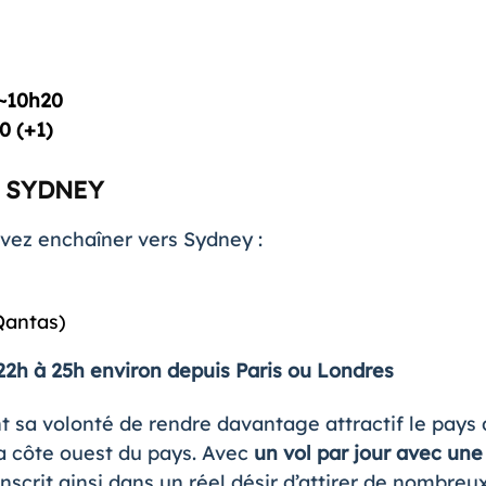
~10h20
0 (+1)
 SYDNEY
vez enchaîner vers Sydney :
antas)
22h à 25h environ depuis Paris ou Londres
t sa volonté de rendre davantage attractif le pay
a côte ouest du pays. Avec
un vol par jour avec une
’inscrit ainsi dans un réel désir d’attirer de nombreu