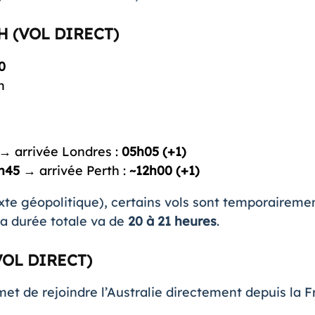
 (VOL DIRECT)
0
m
→ arrivée Londres :
05h05 (+1)
h45
→ arrivée Perth :
~12h00 (+1)
xte géopolitique), certains vols sont temporairem
la durée totale va de
20 à 21 heures
.
VOL DIRECT)
met de rejoindre l’Australie directement depuis la 