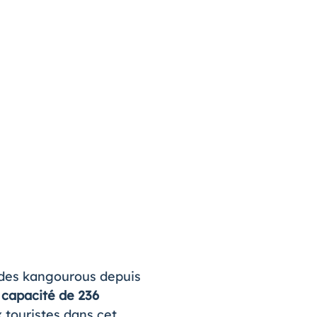
s des kangourous depuis
 capacité de 236
x touristes dans cet