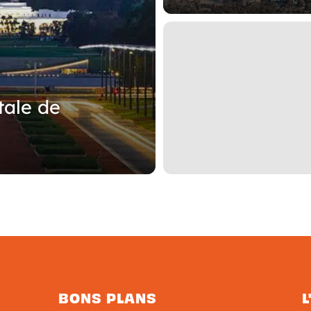
tale de
BONS PLANS
L