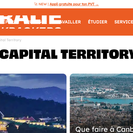
🚀 NEW |
Appli gratuite pour ton PVT →
Australie
RÉPARER
VOYAGER
TRAVAILLER
ÉTUDIER
SERVIC
Guide
tal Territory
CAPITAL TERRITOR
Backpackers
Que faire à Canb