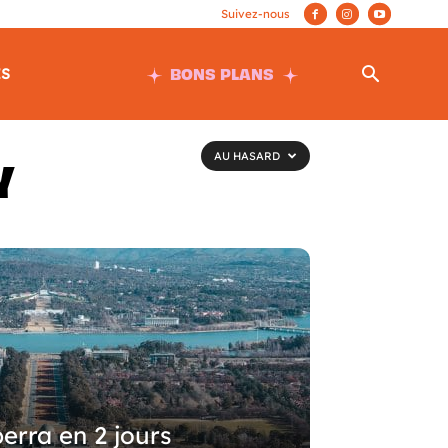
BONS PLANS
ES
AU HASARD
Y
erra en 2 jours