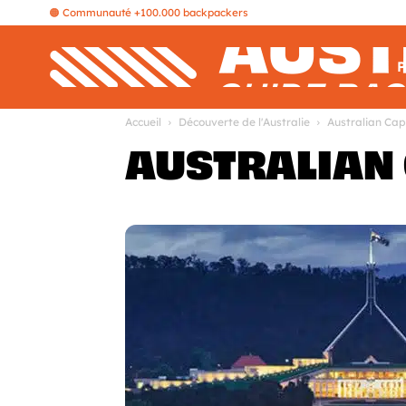
🟠 Communauté +100.000 backpackers
P
Accueil
Découverte de l'Australie
Australian Capi
AUSTRALIAN 