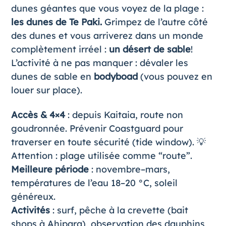
dunes géantes que vous voyez de la plage :
les dunes de Te Paki.
Grimpez de l’autre côté
des dunes et vous arriverez dans un monde
complètement irréel :
un désert de sable
!
L’activité à ne pas manquer : dévaler les
dunes de sable en
bodyboad
(vous pouvez en
louer sur place).
Accès & 4×4
: depuis Kaitaia, route non
goudronnée. Prévenir Coastguard pour
traverser en toute sécurité (tide window). 💡
Attention : plage utilisée comme “route”.
Meilleure période
: novembre–mars,
températures de l’eau 18–20 °C, soleil
généreux.
Activités
: surf, pêche à la crevette (bait
shops à Ahipara), observation des dauphins