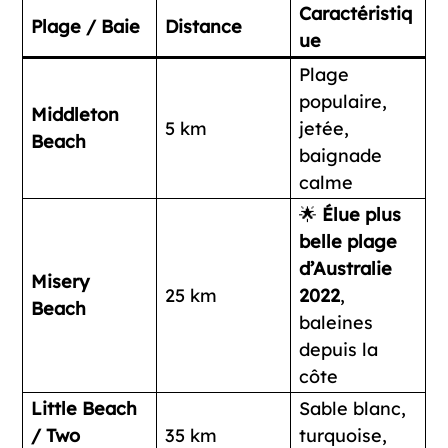
Caractéristiq
Plage / Baie
Distance
ue
Plage
populaire,
Middleton
5 km
jetée,
Beach
baignade
calme
🌟
Élue plus
belle plage
d’Australie
Misery
25 km
2022
,
Beach
baleines
depuis la
côte
Little Beach
Sable blanc,
/ Two
35 km
turquoise,