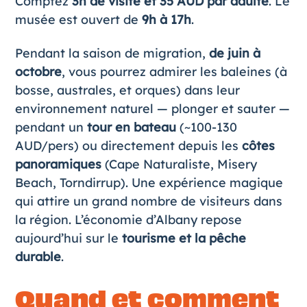
Comptez
3h de visite et 35 AUD par adulte
. Le
musée est ouvert de
9h à 17h
.
Pendant la saison de migration,
de juin à
octobre
, vous pourrez admirer les baleines (à
bosse, australes, et orques) dans leur
environnement naturel — plonger et sauter —
pendant un
tour en bateau
(~100-130
AUD/pers) ou directement depuis les
côtes
panoramiques
(Cape Naturaliste, Misery
Beach, Torndirrup). Une expérience magique
qui attire un grand nombre de visiteurs dans
la région. L’économie d’Albany repose
aujourd’hui sur le
tourisme et la pêche
durable
.
Quand et comment