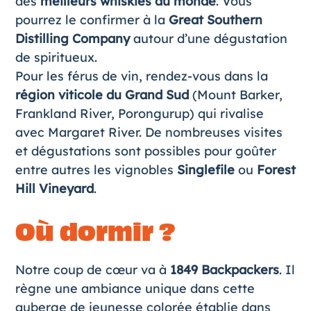
des
meilleurs whiskies au monde
. Vous
pourrez le confirmer à la
Great Southern
Distilling Company
autour d’une dégustation
de spiritueux.
Pour les férus de vin, rendez-vous dans la
région viticole du Grand Sud
(Mount Barker,
Frankland River, Porongurup) qui rivalise
avec Margaret River. De nombreuses visites
et dégustations sont possibles pour goûter
entre autres les vignobles
Singlefile
ou
Forest
Hill Vineyard
.
Où dormir ?
Notre coup de cœur va à
1849 Backpackers
. Il
règne une ambiance unique dans cette
auberge de jeunesse colorée établie dans