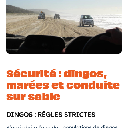
Sécurité : dingos,
marées et conduite
sur sable
DINGOS : RÈGLES STRICTES
K’gari abrite l’une des
populations de dingos