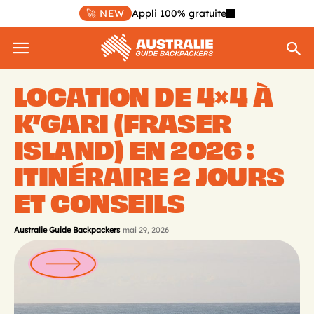
🚀 NEW
Appli 100% gratuite
LOCATION DE 4×4 À
K’GARI (FRASER
ISLAND) EN 2026 :
ITINÉRAIRE 2 JOURS
ET CONSEILS
Australie Guide Backpackers
mai 29, 2026