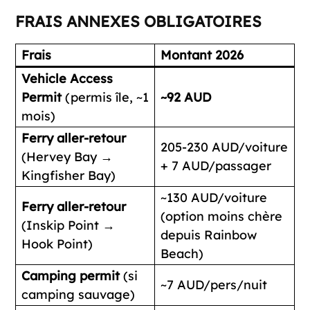
FRAIS ANNEXES OBLIGATOIRES
Frais
Montant 2026
Vehicle Access
Permit
(permis île, ~1
~92 AUD
mois)
Ferry aller-retour
205-230 AUD/voiture
(Hervey Bay →
+ 7 AUD/passager
Kingfisher Bay)
~130 AUD/voiture
Ferry aller-retour
(option moins chère
(Inskip Point →
depuis Rainbow
Hook Point)
Beach)
Camping permit
(si
~7 AUD/pers/nuit
camping sauvage)