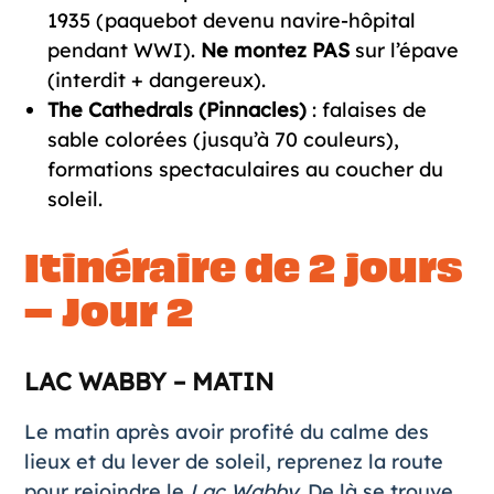
1935 (paquebot devenu navire-hôpital
pendant WWI).
Ne montez PAS
sur l’épave
(interdit + dangereux).
The Cathedrals (Pinnacles)
: falaises de
sable colorées (jusqu’à 70 couleurs),
formations spectaculaires au coucher du
soleil.
Itinéraire de 2 jours
– Jour 2
LAC WABBY – MATIN
Le matin après avoir profité du calme des
lieux et du lever de soleil, reprenez la route
pour rejoindre le
Lac Wabby
. De là se trouve