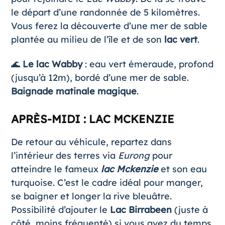
le départ d’une randonnée de 5 kilomètres.
Vous ferez la découverte d’une mer de sable
plantée au milieu de l’île et de son
lac vert
.
🌊
Le lac Wabby
: eau vert émeraude, profond
(jusqu’à 12m), bordé d’une mer de sable.
Baignade matinale magique
.
APRÈS-MIDI : LAC MCKENZIE
De retour au véhicule, repartez dans
l’intérieur des terres via
Eurong
pour
atteindre le fameux
lac Mckenzie
et son eau
turquoise. C’est le cadre idéal pour manger,
se baigner et longer la rive bleuâtre.
Possibilité d’ajouter le
Lac Birrabeen
(juste à
côté, moins fréquenté) si vous avez du temps.