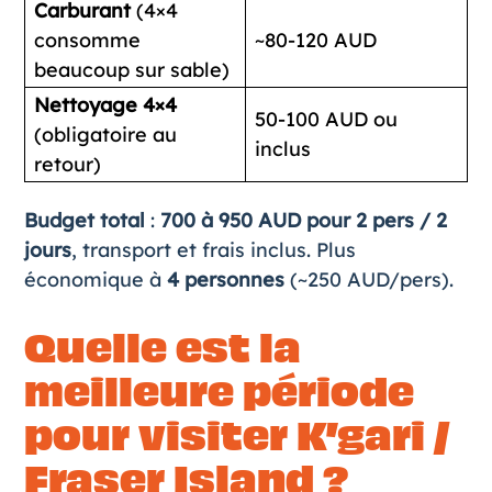
Carburant
(4×4
consomme
~80-120 AUD
beaucoup sur sable)
Nettoyage 4×4
50-100 AUD ou
(obligatoire au
inclus
retour)
Budget total
:
700 à 950 AUD pour 2 pers / 2
jours
, transport et frais inclus. Plus
économique à
4 personnes
(~250 AUD/pers).
Quelle est la
meilleure période
pour visiter K’gari /
Fraser Island ?