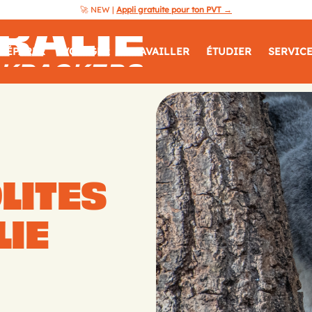
🚀 NEW |
Appli gratuite pour ton PVT →
Australie
RÉPARER
VOYAGER
TRAVAILLER
ÉTUDIER
SERVIC
Guide
Backpackers
LITES
LIE