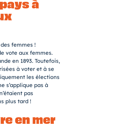
 pays à
aux
e des femmes !
 de vote aux femmes.
nde en 1893. Toutefois,
risées à voter et à se
niquement les élections
ne s’applique pas à
n’étaient pas
s plus tard !
vre en mer