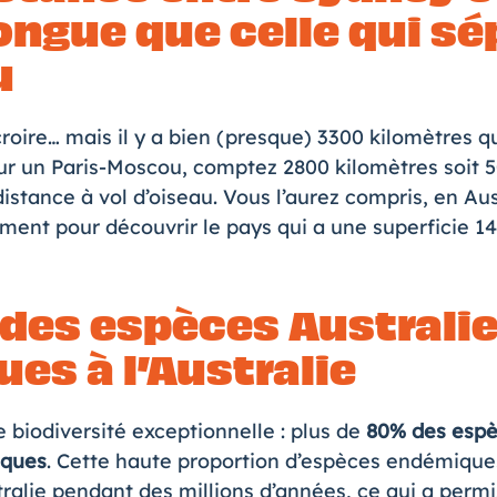
ongue que celle qui sé
u
à croire… mais il y a bien (presque) 3300 kilomètres q
ur un Paris-Moscou, comptez 2800 kilomètres soit 
stance à vol d’oiseau. Vous l’aurez compris, en Aust
ent pour découvrir le pays qui a une superficie 14
 des espèces Australi
es à l’Australie
 biodiversité exceptionnelle : plus de
80% des espè
iques
. Cette haute proportion d’espèces endémiques
alie pendant des millions d’années, ce qui a permis