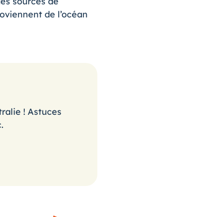
des sources de
proviennent de l’océan
ralie ! Astuces
.