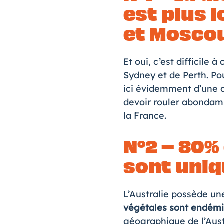
est plus l
et Mosco
Et oui, c’est difficile 
Sydney et de Perth. Po
ici évidemment d’une di
devoir rouler abondamm
la France.
N°2 – 80%
sont uniqu
L’Australie possède une
végétales sont endém
géographique de l’Austr