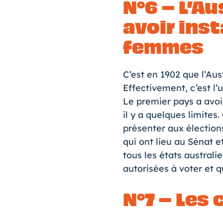
N°6 – L’Au
avoir inst
femmes
C’est en 1902 que l’Aus
Effectivement, c’est l
Le premier pays a avoi
il y a quelques limites
présenter aux élection
qui ont lieu au Sénat e
tous les états australi
autorisées à voter et q
N°7 – Les