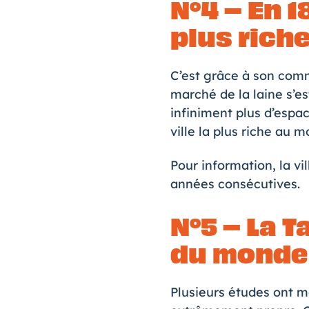
N°4 – En 1
plus rich
C’est grâce à son comm
marché de la laine s’es
infiniment plus d’espac
ville la plus riche au 
Pour information, la vi
années consécutives.
N°5 –
La T
du monde
Plusieurs études ont mo