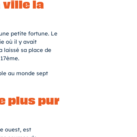
 ville la
une petite fortune. Le
e où il y avait
a laissé sa place de
e 17ème.
éable au monde sept
e plus pur
e ouest, est