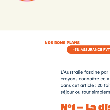
NOS BONS PLANS
-5% ASSURANCE PVT
L’Australie fascine pa
croyons connaître ce «
dans cet article : 20 f
séjour ou tout simpleme
N°1 – La 