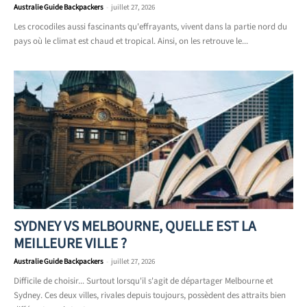
Australie Guide Backpackers
-
juillet 27, 2026
Les crocodiles aussi fascinants qu'effrayants, vivent dans la partie nord du
pays où le climat est chaud et tropical. Ainsi, on les retrouve le...
SYDNEY VS MELBOURNE, QUELLE EST LA
MEILLEURE VILLE ?
Australie Guide Backpackers
-
juillet 27, 2026
Difficile de choisir... Surtout lorsqu'il s'agit de départager Melbourne et
Sydney. Ces deux villes, rivales depuis toujours, possèdent des attraits bien