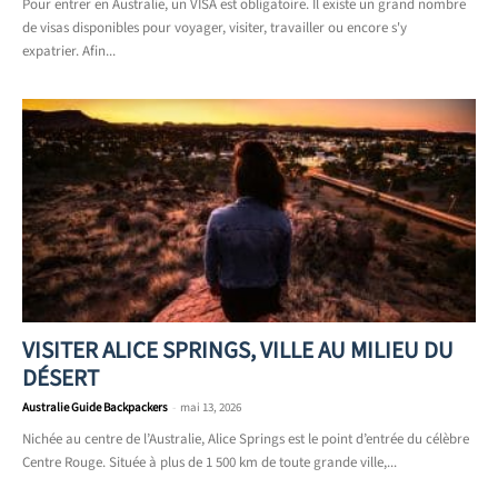
Pour entrer en Australie, un VISA est obligatoire. Il existe un grand nombre
de visas disponibles pour voyager, visiter, travailler ou encore s'y
expatrier. Afin...
VISITER ALICE SPRINGS, VILLE AU MILIEU DU
DÉSERT
Australie Guide Backpackers
-
mai 13, 2026
Nichée au centre de l’Australie, Alice Springs est le point d’entrée du célèbre
Centre Rouge. Située à plus de 1 500 km de toute grande ville,...