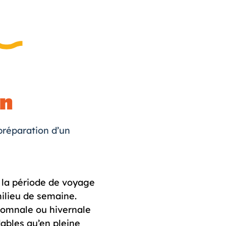
on
préparation d’un
e la période de voyage
milieu de semaine.
utomnale ou hivernale
ables qu’en pleine