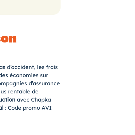
son
as d’accident, les frais
e des économies sur
compagnies d’assurance
lus rentable de
uction
avec Chapka
al
:
Code promo AVI