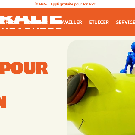
🚀 NEW |
Appli gratuite pour ton PVT →
Australie
RÉPARER
VOYAGER
TRAVAILLER
ÉTUDIER
SERVIC
Guide
Backpackers
 POUR
N