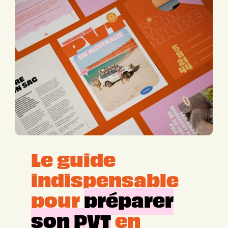
Le guide
indispensable
pour
préparer
son PVT
en