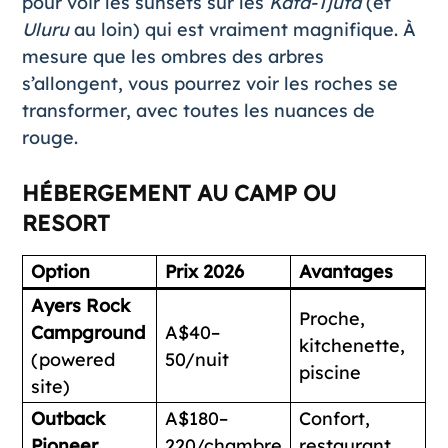
pour voir les sunsets sur les
Kata-Tjuta
(et
Uluru
au loin) qui est vraiment magnifique. À
mesure que les ombres des arbres
s’allongent, vous pourrez voir les roches se
transformer, avec toutes les nuances de
rouge.
HÉBERGEMENT AU CAMP OU
RESORT
Option
Prix 2026
Avantages
Ayers Rock
Proche,
Campground
A$40–
kitchenette,
(powered
50/nuit
piscine
site)
Outback
A$180–
Confort,
Pioneer
220/chambre
restaurant,