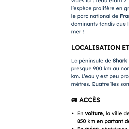
vides ici : l’eau étant
l’espèce prolifère en 
le parc national de
Fra
dominants tandis que l
mer !
LOCALISATION ET
La péninsule de
Shark
presque 900 km au nord
km. L’eau y est peu pro
mètres. Quatre îles son
🚐 ACCÈS
En
voiture
, la ville 
850 km en partant de
En
avion
, choisissez