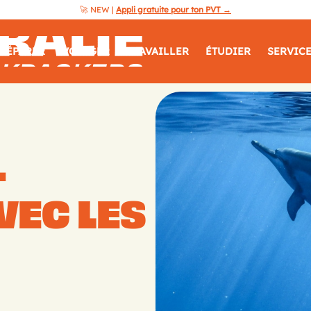
🚀 NEW |
Appli gratuite pour ton PVT →
Australie
RÉPARER
VOYAGER
TRAVAILLER
ÉTUDIER
SERVIC
Guide
Backpackers
–
VEC LES