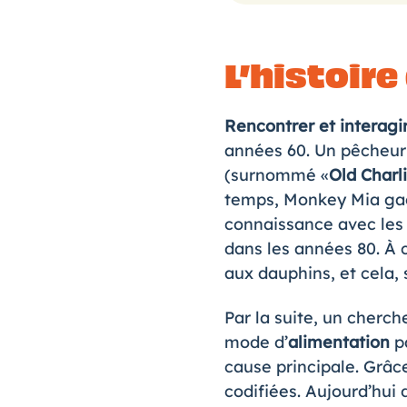
L’histoir
Rencontrer et interagi
années 60. Un pêcheur
(surnommé «
Old Charl
temps, Monkey Mia gagn
connaissance avec les
dans les années 80. À 
aux dauphins, et cela, 
Par la suite, un cher
mode d’
alimentation
pa
cause principale. Grâc
codifiées. Aujourd’hui 