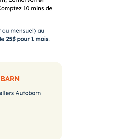
. Comptez 10 mins de
r ou mensuel) au
de
25$ pour 1 mois
.
OBARN
ellers Autobarn