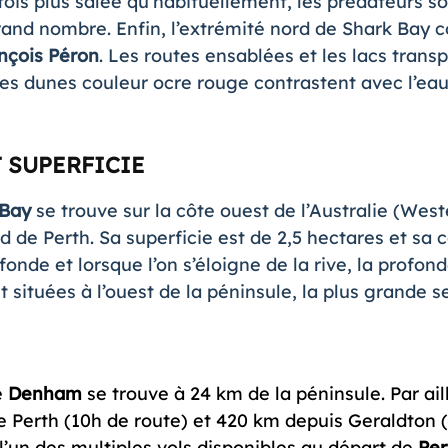
 2 fois plus salée qu’habituellement, les prédateurs
grand nombre. Enfin, l’extrémité nord de Shark Bay 
nçois Péron
. Les routes ensablées et les lacs trans
es dunes couleur ocre rouge contrastent avec l’eau
 SUPERFICIE
 Bay
se trouve sur la côte ouest de l’Australie (West
 de Perth. Sa superficie est de 2,5 hectares et sa c
fonde et lorsque l’on s’éloigne de la rive, la profo
t situées à l’ouest de la péninsule, la plus grande
de
Denham
se trouve à 24 km de la péninsule. Par ail
 Perth (10h de route) et 420 km depuis Geraldton (
 l’un des multiples vols disponibles au départ de
Per