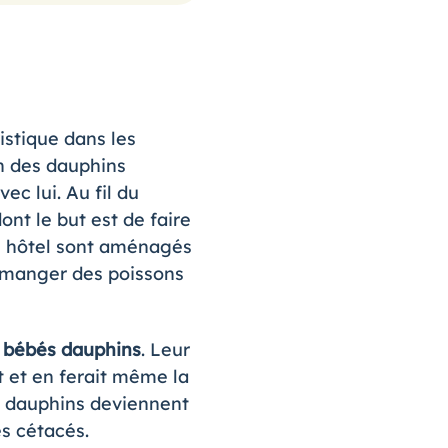
istique dans les
n des dauphins
ec lui. Au fil du
nt le but est de faire
n hôtel sont aménagés
à manger des poissons
 bébés dauphins
. Leur
t et en ferait même la
es dauphins deviennent
es cétacés.