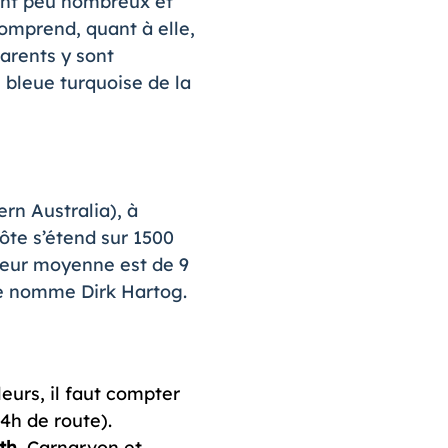
 sont peu nombreux et
comprend, quant à elle,
parents y sont
 bleue turquoise de la
ern Australia), à
ôte s’étend sur 1500
ndeur moyenne est de 9
 se nomme Dirk Hartog.
leurs, il faut compter
4h de route).
th
, Carnarvon et