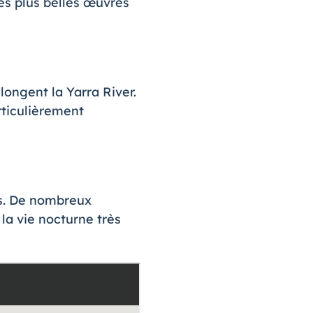
les plus belles œuvres
 longent la Yarra River.
rticulièrement
us. De nombreux
 la vie nocturne très