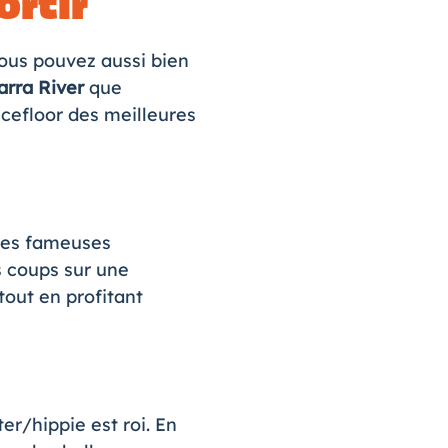
ortir
vous pouvez aussi bien
arra River
que
ncefloor des meilleures
 les fameuses
s coups sur une
tout en profitant
ter/hippie est roi. En