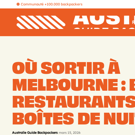
🟠 Communauté +100.000 backpackers
P
OÙ SORTIR À
MELBOURNE : 
RESTAURANTS
BOÎTES DE NUI
Australie Guide Backpackers
mars 15, 2026