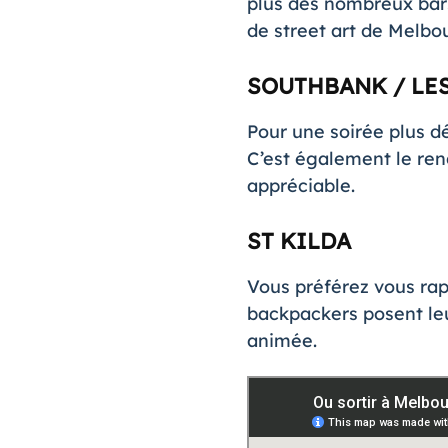
plus des nombreux bars
de
street art de Melbo
SOUTHBANK / LE
Pour une soirée plus d
C’est également le rend
appréciable.
ST KILDA
Vous préférez vous rap
backpackers posent leur
animée.