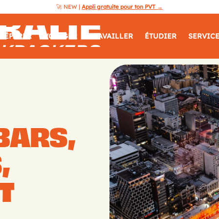
🚀 NEW |
Appli gratuite pour ton PVT →
Australie
RÉPARER
VOYAGER
TRAVAILLER
ÉTUDIER
SERVIC
Guide
Backpackers
BARS,
,
T