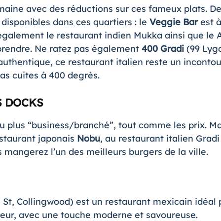
aine avec des réductions sur ces fameux plats. D
isponibles dans ces quartiers : le
Veggie Bar
est à
 également le restaurant indien Mukka ainsi que le 
rprendre. Ne ratez pas également
400 Gradi
(99 Lygo
authentique, ce restaurant italien reste un incontou
zas cuites à 400 degrés.
S DOCKS
u plus “business/branché”, tout comme les prix. Ma
restaurant japonais
Nobu
, au restaurant italien Gra
 mangerez l’un des meilleurs burgers de la ville.
 St, Collingwood) est un restaurant mexicain idéal
leur, avec une touche moderne et savoureuse.