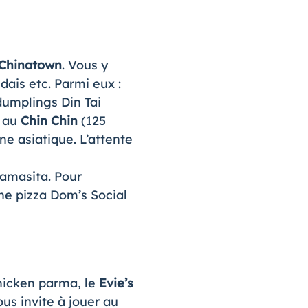
Chinatown
. Vous y
dais etc. Parmi eux :
dumplings Din Tai
i au
Chin Chin
(125
ne asiatique. L’attente
Mamasita. Pour
e pizza Dom’s Social
chicken parma, le
Evie’s
us invite à jouer au