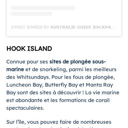
A POST SHARED BY 𝗔𝗨𝗦𝗧𝗥𝗔𝗟𝗜𝗘 𝗚𝗨𝗜𝗗𝗘 𝗕𝗔𝗖𝗞𝗣𝗔𝗖𝗞𝗘𝗥𝗦 (@AUSTRALIEGUIDEBACKPACKERS)
HOOK ISLAND
Connue pour ses
sites de plongée sous-
marine
et de snorkeling, parmi les meilleurs
des Whitsundays. Pour les fous de plongée,
Luncheon Bay, Butterfly Bay et Manta Ray
Bay sont des sites à découvrir ! La vie marine
est abondante et les formations de corail
spectaculaires.
Sur l’île, vous pouvez faire de nombreuses