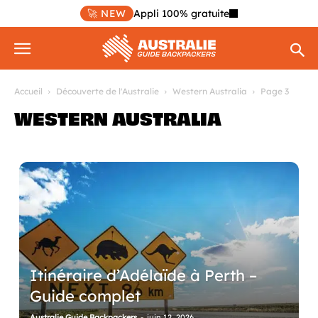
🚀 NEW
Appli 100% gratuite
Accueil
Découverte de l'Australie
Western Australia
Page 3
WESTERN AUSTRALIA
Itinéraire d’Adélaïde à Perth –
Guide complet
Australie Guide Backpackers
-
juin 12, 2026