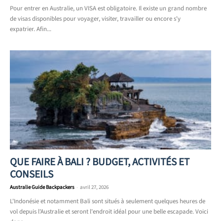
Pour entrer en Australie, un VISA est obligatoire. Il existe un grand nombre
de visas disponibles pour voyager, visiter, travailler ou encore s'y
expatrier. Afin...
QUE FAIRE À BALI ? BUDGET, ACTIVITÉS ET
CONSEILS
Australie Guide Backpackers
-
avril 27, 2026
L'Indonésie et notamment Bali sont situés à seulement quelques heures de
vol depuis l'Australie et seront l'endroit idéal pour une belle escapade. Voici